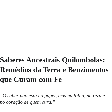
rezas e fé. Remédios naturais e benzimentos passados de
geração em geração.
SABERES ANCESTRAIS E MEMÓRIA ORAL
5/23/2025
4 min read
Saberes Ancestrais Quilombolas: 
Remédios da Terra e Benzimentos 
que Curam com Fé
“O saber não está no papel, mas na folha, na reza e 
no coração de quem cura.”